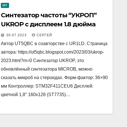
DIY
Синтезатор частоты “УКРОП”
UKROP с дисплеем 1.8 дюйма
30.07.2023
СЕРГЕЙ
Автор UT5QBC в соавторстве с UR1LD. Страница
автора: https://ut5qbc.blogspot.com/2023/03/ukrop-
2023.html?m=0 Синтезатор UKROP, это
обновлённый синтезатора MICROB, можно
сказать микроб на стероидах. Форм-фактор: 36×90
мм Контроллер: STM32F411СEU6 Дисплей:
цветной 1,8″ 160х128 (ST7735)…