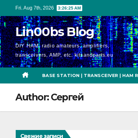
Skip
Fri. Aug 7th, 2026
3:26:26 AM
to
content
Lin00bs Blog
DIY HAM, radio amateurs, amplifiers,
transceivers, AMP, etc. kitsandparts.eu
BASE STATION | TRANSCEIVER | HAM 
Author:
Сергей
Свежие записи